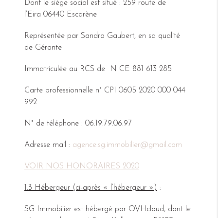
Dont le siège social est situé : 259 route de
l’Eira 06440 Escarène
Représentée par Sandra Gaubert, en sa qualité
de Gérante
Immatriculée au RCS de NICE 881 613 285
Carte professionnelle n° CPI 0605 2020 000 044
992
N° de téléphone : 06.19.79.06.97
Adresse mail :
agence.sg.immobilier@gmail.com
VOIR NOS HONORAIRES 2020
1.3 Hébergeur (ci-après « l’hébergeur »)
:
SG Immobilier est hébergé par OVHcloud, dont le