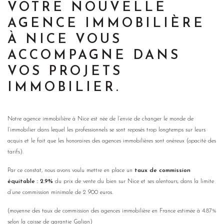
VOTRE NOUVELLE
AGENCE IMMOBILIÈRE
À NICE VOUS
ACCOMPAGNE DANS
VOS PROJETS
IMMOBILIER.
Notre agence immobilière à Nice est née de l’envie de changer le monde de
l’immobilier dans lequel les professionnels se sont reposés trop longtemps sur leurs
acquis et le fait que les honoraires des agences immobilières sont onéreux (opacité des
tarifs).
Par ce constat, nous avons voulu mettre en place un
taux de commission
équitable
:
2.9%
du prix de vente du bien sur Nice et ses alentours, dans la limite
d’une commission minimale de 2 900 euros.
(moyenne des taux de commission des agences immobilière en France estimée à 4.87%
selon la caisse de garantie Galian)