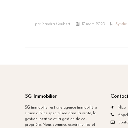
par Sandra Gaubert
17 mars 2020
Syndic
SG Immobilier
Contact
SG immobilier est une agence immobilière
Nice
située à Nice spécialisée dans la vente, la
Appele
gestion locative et la gestion de co-
conta
propriété. Nous sommes expérimentés et