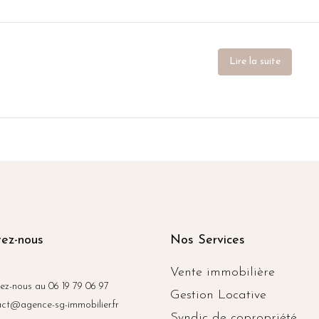
Lire la suite
ez-nous
Nos Services
Vente immobilière
z-nous au 06 19 79 06 97
Gestion Locative
ct@agence-sg-immobilier.fr
Syndic de copropriété